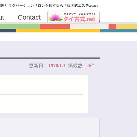
T
韓国リラクゼーションサロンを探すなら「韓国式エステ.com」
ut
Contact
関
更新日：
1970.1.1
掲載数：
0
件
メ