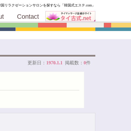
T
韓国リラクゼーションサロンを探すなら「韓国式エステ.com」
ut
Contact
関
更新日：
1970.1.1
掲載数：
0
件
メ